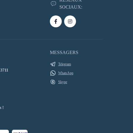
SOCIAUX:
MESSAGERS
Telegram
43711
WhatsApp
Skype
s !