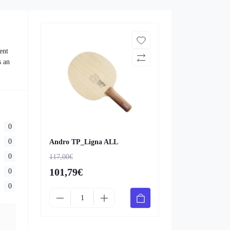
ent
s an
0
0
Andro TP_Ligna ALL
0
117,00€
101,79€
0
0