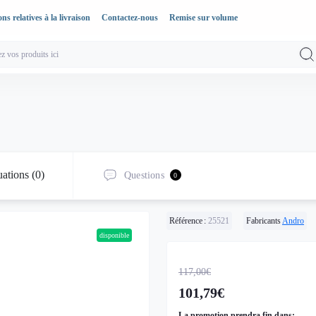
ns relatives à la livraison
Contactez-nous
Remise sur volume
ations (0)
Questions
0
Référence :
25521
Fabricants
Andro
disponible
117,00€
101,79€
La promotion prendra fin dans: