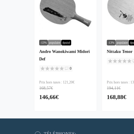
-13%
populaire
épuisé
-13%
populaire
épu
Andro Wanokiwami Midori
Nittaku Tenor
Def
0
Prix hors taxes : 121,20€
Prix hors taxes : 1
168,57€
194,11€
146,66€
168,88€
TÉLÉPHONES: