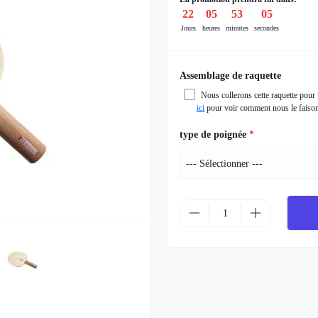
22
05
53
03
Jours
heures
minutes
secondes
Assemblage de raquette
Nous collerons cette raquette pour
ici
pour voir comment nous le faison
type de poignée
*