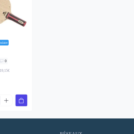
pulaire
0
119,15€
RÉSEAUX