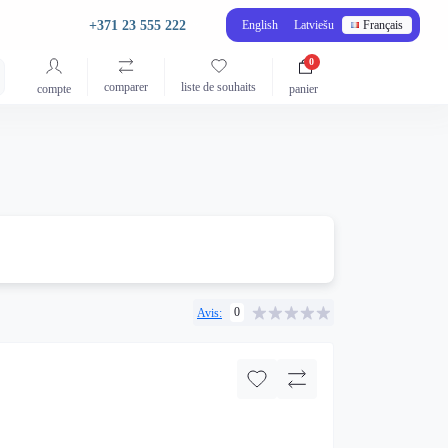
+371 23 555 222
English
Latviešu
Français
0
comparer
liste de souhaits
compte
panier
0
Avis: