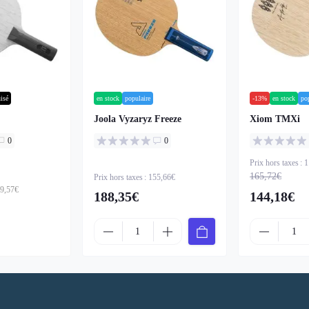
isé
en stock
populaire
-13%
en stock
po
Joola Vyzaryz Freeze
Xiom TMXi
0
0
Prix hors taxes : 
165,72€
Prix hors taxes : 155,66€
39,57€
188,35€
144,18€