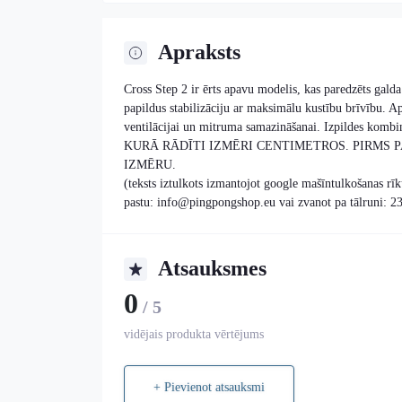
Apraksts
Cross Step 2 ir ērts apavu modelis, kas paredzēts gald
papildus stabilizāciju ar maksimālu kustību brīvību. Ap
ventilācijai un mitruma samazināšanai. Izpildes
KURĀ RĀDĪTI IZMĒRI CENTIMETROS. PIRMS 
IZMĒRU.
(teksts iztulkots izmantojot google mašīntulkošanas rī
pastu: info@pingpongshop.eu vai zvanot pa tālruni: 
Atsauksmes
0
/ 5
vidējais produkta vērtējums
+ Pievienot atsauksmi