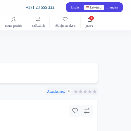
+371 23 555 222
English
Latviešu
Français
0
salīdzināt
vēlmju saraksts
mans profils
grozs
0
Atsauksmes: