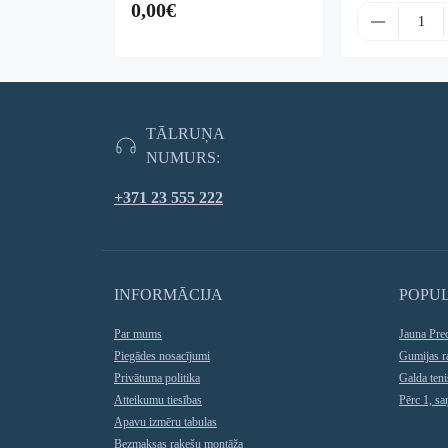
0,00€
TĀLRUŅA
NUMURS:
+371 23 555 222
INFORMĀCIJA
POPU
Par mums
Jauna Pre
Piegādes nosacījumi
Gumijas r
Privātuma politika
Galda teni
Atteikumu tiesības
Pērc 1, s
Apavu izmēru tabulas
Bezmaksas rakešu montāža