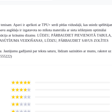
a tenisam. Apavi ir aprīkoti ar TPU+ serdi pēdas vidusdaļā, kas sniedz spēlētāja
avu augšdaļa ir izgatavota no mīksta materiāla ar sieta ieliktņiem optimālai
 kombinācija ar krāsainu dizainu. LŪDZU, PĀRBAUDIET PIEVIENOTĀ TABULA,
PASŪTĪJUMA VEIDOŠANAS, LŪDZU, PĀRBAUDIET SAVUS ZOLĪTES
ku. Jautājumu gadījumā par teksta saturu, lūdzam sazināties ar mums, rakstot uz
23555222)