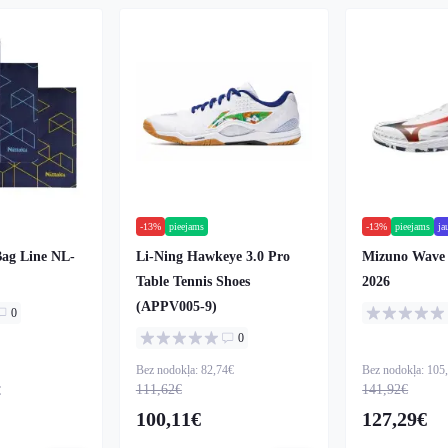
-13%
pieejams
-13%
pieejams
ja
Bag Line NL-
Li-Ning Hawkeye 3.0 Pro
Mizuno Wave 
Table Tennis Shoes
2026
(APPV005-9)
0
0
Bez nodokļa: 82,74€
Bez nodokļa: 105
111,62€
141,92€
€
100,11€
127,29€