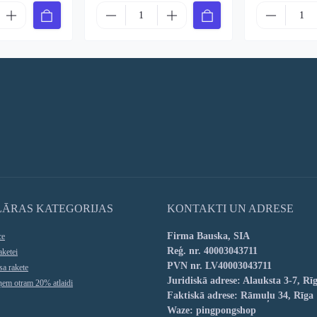
LĀRAS KATEGORIJAS
KONTAKTI UN ADRESE
Firma Bauska, SIA
ce
Reģ. nr. 40003043711
aketei
PVN nr. LV40003043711
sa rakete
Juridiskā adrese: Alauksta 3-7, Rī
aņem otram 20% atlaidi
Faktiskā adrese: Rāmuļu 34, Rīga
Waze: pingpongshop