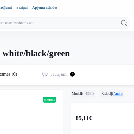
sacījumi
Saziņai
Apjoma atlaides
 white/black/green
ksmes (0)
Jautājumi
0
Modelis:
43058
Ražotāji
Andro
pieejams
85,11€