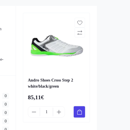
m
 e-
Andro Shoes Cross Step 2
white/black/green
0
85,11€
0
0
0
0