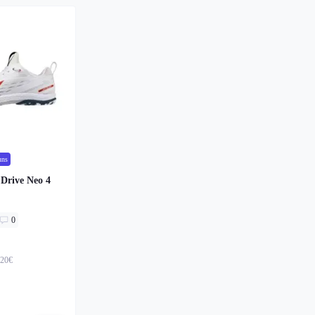
uns
Drive Neo 4
0
,20€