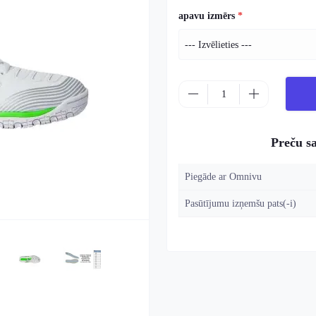
apavu izmērs
*
Preču s
Piegāde ar Omnivu
Pasūtījumu izņemšu pats(-i)