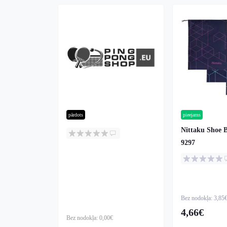
pārdots
pieejams
Nittaku Shoe 
9297
Bez nodokļa: 3,85
4,66€
Bez nodokļa: 0,00€