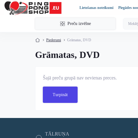
Lietošanas noteikumi
Piegādes no
Preču izvēlne
Piederumi
Grāmatas, DVD
Grāmatas, DVD
Šajā preču grupā nav nevienas preces.
Turpināt
TĀLRUŅA