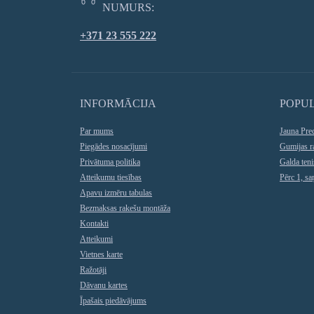
NUMURS:
+371 23 555 222
INFORMĀCIJA
POPU
Par mums
Jauna Pre
Piegādes nosacījumi
Gumijas r
Privātuma politika
Galda teni
Atteikumu tiesības
Pērc 1, s
Apavu izmēru tabulas
Bezmaksas rakešu montāža
Kontakti
Atteikumi
Vietnes karte
Ražotāji
Dāvanu kartes
Īpašais piedāvājums