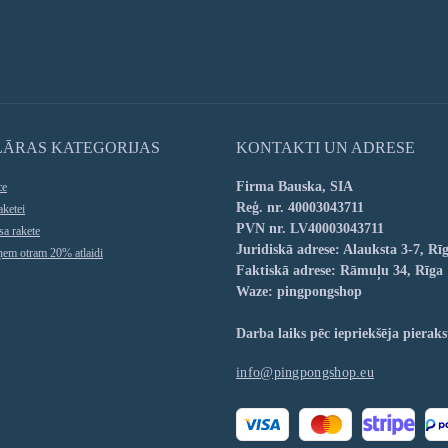
LĀRAS KATEGORIJAS
KONTAKTI UN ADRESE
Firma Bauska, SIA
ce
Reģ. nr. 40003043711
aketei
PVN nr. LV40003043711
sa rakete
Juridiskā adrese: Alauksta 3-7, Rī
aņem otram 20% atlaidi
Faktiskā adrese: Rāmuļu 34, Rīga
Waze: pingpongshop
Darba laiks pēc iepriekšēja pieraks
info@pingpongshop.eu