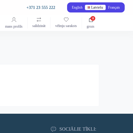
+371 23 555 222
English
Latviešu
Français
0
salīdzināt
vēlmju saraksts
mans profils
grozs
SOCIĀLIE TĪKLI: